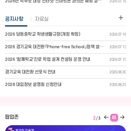
2026년 학부모 대상 인터넷·스마트폰 과의존 예방 교육 자료 안내
2026.07.15
기
공
공지사항
자료실
지
사
2026 당동중학교 학생생활규정(개정 확정)
2026.07.16
항
게
2026 경기교육 대전환『Phone-free School』정책 설명회
2026.07.13
시
글
2026 '함께학교'진로 학업 설계 컨설팅 운영 안내
2026.07.10
더
경기교육 대전환 선포식 안내
2026.06.30
보
기
2028 대입정보 설명회 신청안내
2026.06.29
팝
팝
팝
2
팝업존
/
3
업
업
업