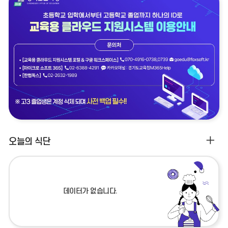
존
존
존
이
정
다
전
지
음
식
오늘의 식단
단
더
보
기
데이터가 없습니다.