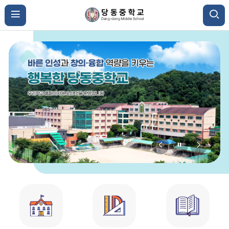
비
비
비
주
주
주
얼
얼
얼
바
이
정
다
로
가
전
지
음
기