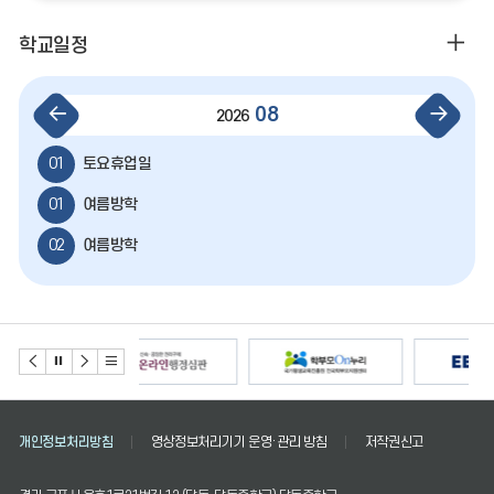
일
학교일정
정
더
이
다
08
2026
보
전
음
기
달
달
01
토요휴업일
01
여름방학
02
여름방학
03
여름방학
04
여름방학
05
여름방학
06
여름방학
개인정보처리방침
영상정보처리기기 운영·관리 방침
저작권신고
07
여름방학
08
여름방학